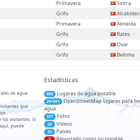
Primavera
Sintra
Grifo
Alcabidec
Primavera
Almeida
Grifo
Rates
Grifo
Ovar
Grifo
Belinho
Estadísticas
rales de agua
Lugares de agua potable
885
OpenStreetMap lugares para be
291091
 visitantes que
agua
aje.
Fotos
337
los visitantes. Si
Vídeos
20
aquí, puede
Países
23
Reportado como no potable
7