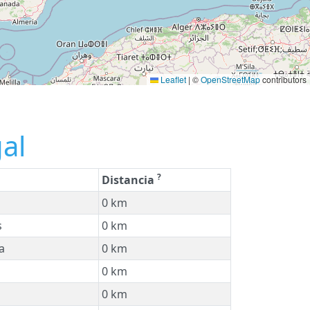
Leaflet
|
©
OpenStreetMap
contributors
al
?
Distancia
0 km
s
0 km
a
0 km
0 km
0 km