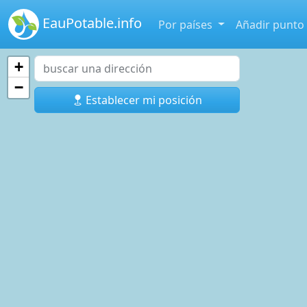
EauPotable.info
Por países
Añadir punto
+
−
Establecer mi posición