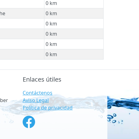
0 km
he
0 km
0 km
0 km
0 km
0 km
Enlaces útiles
Contáctenos
Aviso Legal
ber
Política de privacidad