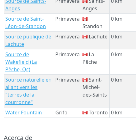
Source de Saints-
Primavera
Saints-
0 km
Anges
Anges
Source de Saint-
Primavera
0 km
Léon-de-Standon
Standon
Source publique de
Primavera
Lachute
0 km
Lachute
Source de
Primavera
La
0 km
Wakefield (La
Pêche
Pêche, Qc)
Source naturelle en
Primavera
Saint-
0 km
allant vers les
Michel-
"terres de la
des-Saints
courronne"
Water Fountain
Grifo
Toronto
0 km
Acerca de