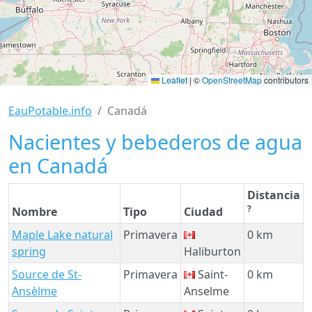
Leaflet
|
©
OpenStreetMap
contributors
EauPotable.info
Canadá
Nacientes y bebederos de agua
en Canadá
Distancia
?
Nombre
Tipo
Ciudad
Maple Lake natural
Primavera
0 km
spring
Haliburton
Source de St-
Primavera
Saint-
0 km
Ansèlme
Anselme