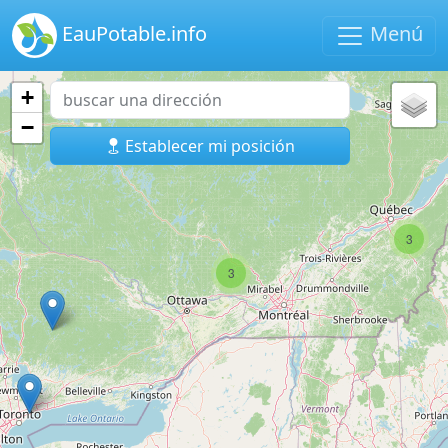
EauPotable.info
Menú
+
−
Establecer mi posición
3
3