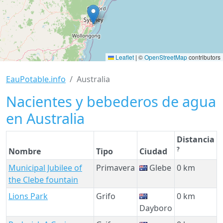
Leaflet
|
©
OpenStreetMap
contributors
EauPotable.info
Australia
Nacientes y bebederos de agua
en Australia
Distancia
?
Nombre
Tipo
Ciudad
Municipal Jubilee of
Primavera
Glebe
0 km
the Clebe fountain
Lions Park
Grifo
0 km
Dayboro