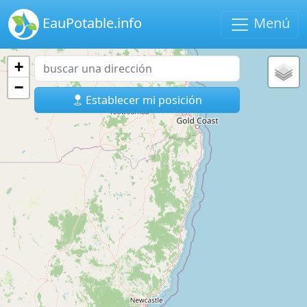
EauPotable.info
Menú
+
−
Establecer mi posición
2