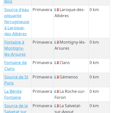
Bois
Source d'eau
Primavera
Laroque-des-
0 km
piquante
Albères
ferrugineuse
à Laroque-
des-Albères
Fontaine à
Primavera
Montigny-lès-
0 km
Montigny-
Arsures
lès-Arsures
Fontaine de
Primavera
Clans
0 km
Clans
Source de St
Primavera
Gémenos
0 km
Pons
La Bénite
Primavera
La Roche-sur-
0 km
Fontaine
Foron
Source de la
Primavera
La Salvetat-
0 km
Salvetat sur
sur-Agout