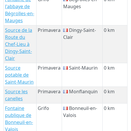
l'abbaye de
Mauges
Bégrolles-en-
Mauges
Source de la
Primavera
Dingy-Saint-
0 km
Route du
Clair
Chef-Lieu à
Dingy-Saint-
Clair
Source
Primavera
Saint-Maurin
0 km
potable de
Saint-Maurin
Source les
Primavera
Monflanquin
0 km
canelles
Fontaine
Grifo
Bonneuil-en-
0 km
publique de
Valois
Bonneuil-en-
Valois