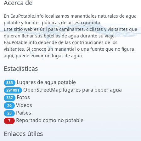
Acerca de
En EauPotable.info localizamos manantiales naturales de agua
potable y fuentes públicas de acceso gratuito.
Este sitio web es útil para caminantes, ciclistas y visitantes que
quieran llenar sus botellas de agua durante su viaje.
EauPotable.info depende de las contribuciones de los
visitantes. Si conoce un manantial o una fuente que no figura
aquí, puede enviar un lugar de agua.
Estadísticas
Lugares de agua potable
885
OpenStreetMap lugares para beber agua
291091
Fotos
337
Vídeos
20
Países
23
Reportado como no potable
7
Enlaces útiles