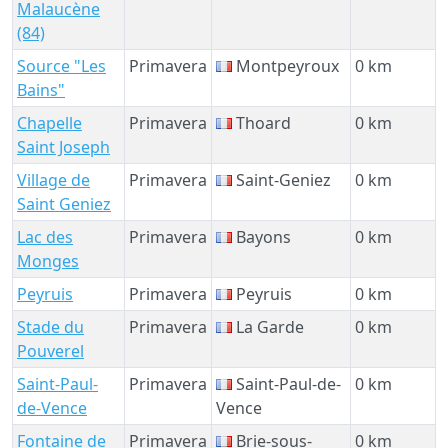
Malaucène
(84)
Source "Les
Primavera
Montpeyroux
0 km
Bains"
Chapelle
Primavera
Thoard
0 km
Saint Joseph
Village de
Primavera
Saint-Geniez
0 km
Saint Geniez
Lac des
Primavera
Bayons
0 km
Monges
Peyruis
Primavera
Peyruis
0 km
Stade du
Primavera
La Garde
0 km
Pouverel
Saint-Paul-
Primavera
Saint-Paul-de-
0 km
de-Vence
Vence
Fontaine de
Primavera
Brie-sous-
0 km