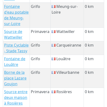
Fontaine
Grifo
Meung-sur-
0 km
d'eau potable
Loire
de Meung-
sur-Loire
Source de
Primavera
Wattwiller
0 km
Wattwiller
Piste Cyclable
Grifo
Carqueiranne
0 km
- Stade Tassy
Fontaine de
Grifo
Louâtre
0 km
Louâtre
Borne de la
Grifo
Villeurbanne
0 km
place Lazare
Goujon
Source entre
Primavera
Rosières
0 km
deux maison
à Rosières