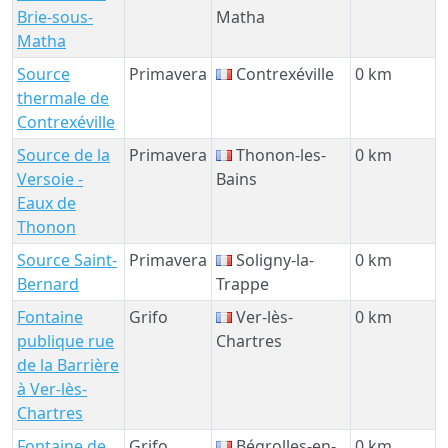
Brie-sous-
Matha
Matha
Source
Primavera
Contrexéville
0 km
thermale de
Contrexéville
Source de la
Primavera
Thonon-les-
0 km
Versoie -
Bains
Eaux de
Thonon
Source Saint-
Primavera
Soligny-la-
0 km
Bernard
Trappe
Fontaine
Grifo
Ver-lès-
0 km
publique rue
Chartres
de la Barrière
à Ver-lès-
Chartres
Fontaine de
Grifo
Bégrolles-en-
0 km