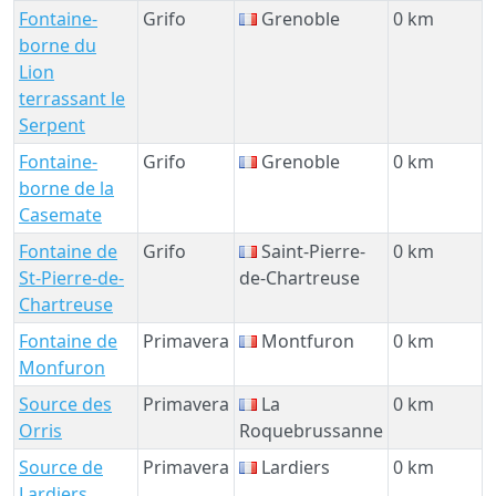
Fontaine-
Grifo
Grenoble
0 km
borne du
Lion
terrassant le
Serpent
Fontaine-
Grifo
Grenoble
0 km
borne de la
Casemate
Fontaine de
Grifo
Saint-Pierre-
0 km
St-Pierre-de-
de-Chartreuse
Chartreuse
Fontaine de
Primavera
Montfuron
0 km
Monfuron
Source des
Primavera
La
0 km
Orris
Roquebrussanne
Source de
Primavera
Lardiers
0 km
Lardiers