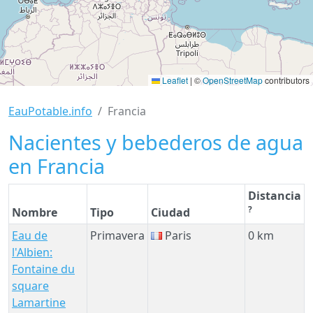
Leaflet
|
©
OpenStreetMap
contributors
EauPotable.info
Francia
Nacientes y bebederos de agua
en Francia
Distancia
?
Nombre
Tipo
Ciudad
Eau de
Primavera
Paris
0 km
l'Albien:
Fontaine du
square
Lamartine