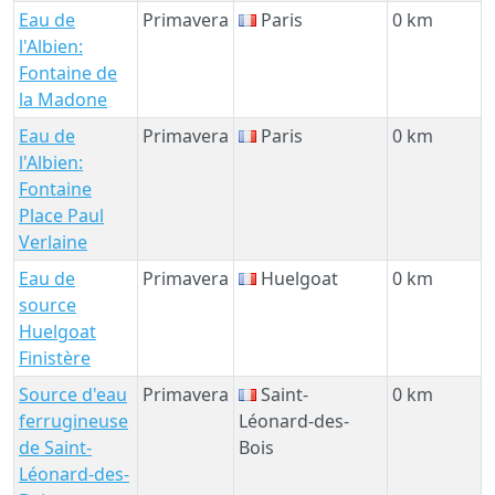
Eau de
Primavera
Paris
0 km
l'Albien:
Fontaine de
la Madone
Eau de
Primavera
Paris
0 km
l'Albien:
Fontaine
Place Paul
Verlaine
Eau de
Primavera
Huelgoat
0 km
source
Huelgoat
Finistère
Source d'eau
Primavera
Saint-
0 km
ferrugineuse
Léonard-des-
de Saint-
Bois
Léonard-des-