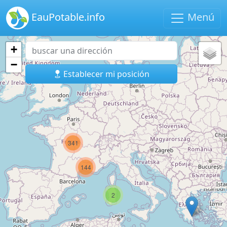
EauPotable.info
Menú
+
−
Establecer mi posición
341
144
2