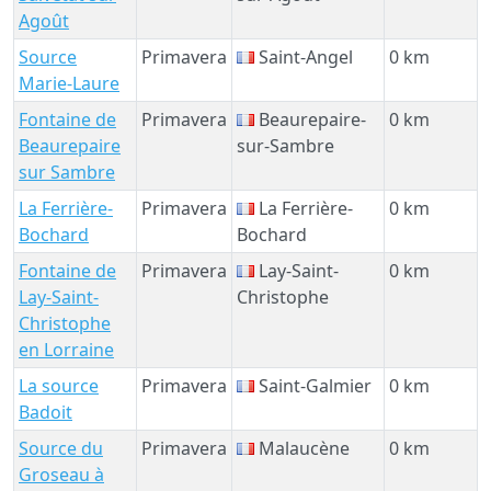
Agoût
Source
Primavera
Saint-Angel
0 km
Marie-Laure
Fontaine de
Primavera
Beaurepaire-
0 km
Beaurepaire
sur-Sambre
sur Sambre
La Ferrière-
Primavera
La Ferrière-
0 km
Bochard
Bochard
Fontaine de
Primavera
Lay-Saint-
0 km
Lay-Saint-
Christophe
Christophe
en Lorraine
La source
Primavera
Saint-Galmier
0 km
Badoit
Source du
Primavera
Malaucène
0 km
Groseau à