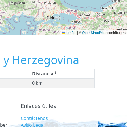
Leaflet
|
©
OpenStreetMap
contributors
 y Herzegovina
?
Distancia
0 km
Enlaces útiles
Contáctenos
Aviso Legal
ber