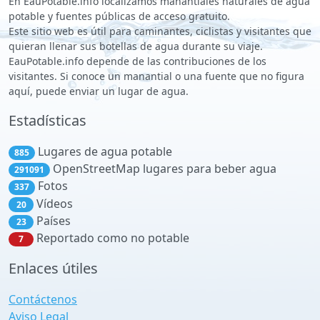
En EauPotable.info localizamos manantiales naturales de agua
potable y fuentes públicas de acceso gratuito.
Este sitio web es útil para caminantes, ciclistas y visitantes que
quieran llenar sus botellas de agua durante su viaje.
EauPotable.info depende de las contribuciones de los
visitantes. Si conoce un manantial o una fuente que no figura
aquí, puede enviar un lugar de agua.
Estadísticas
Lugares de agua potable
885
OpenStreetMap lugares para beber agua
291091
Fotos
337
Vídeos
20
Países
23
Reportado como no potable
7
Enlaces útiles
Contáctenos
Aviso Legal