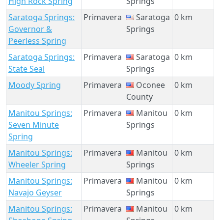
High Rock Spring
Springs
Saratoga Springs:
Primavera
Saratoga
0 km
Governor &
Springs
Peerless Spring
Saratoga Springs:
Primavera
Saratoga
0 km
State Seal
Springs
Moody Spring
Primavera
Oconee
0 km
County
Manitou Springs:
Primavera
Manitou
0 km
Seven Minute
Springs
Spring
Manitou Springs:
Primavera
Manitou
0 km
Wheeler Spring
Springs
Manitou Springs:
Primavera
Manitou
0 km
Navajo Geyser
Springs
Manitou Springs:
Primavera
Manitou
0 km