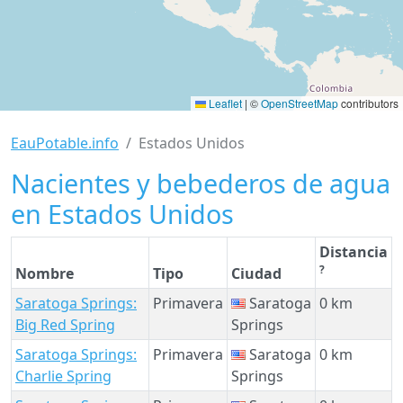
Leaflet
|
©
OpenStreetMap
contributors
EauPotable.info
Estados Unidos
Nacientes y bebederos de agua
en Estados Unidos
Distancia
?
Nombre
Tipo
Ciudad
Saratoga Springs:
Primavera
Saratoga
0 km
Big Red Spring
Springs
Saratoga Springs:
Primavera
Saratoga
0 km
Charlie Spring
Springs