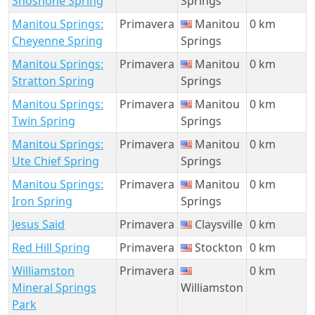
Shoshone Spring
Springs
Manitou Springs:
Primavera
Manitou
0 km
Cheyenne Spring
Springs
Manitou Springs:
Primavera
Manitou
0 km
Stratton Spring
Springs
Manitou Springs:
Primavera
Manitou
0 km
Twin Spring
Springs
Manitou Springs:
Primavera
Manitou
0 km
Ute Chief Spring
Springs
Manitou Springs:
Primavera
Manitou
0 km
Iron Spring
Springs
Jesus Said
Primavera
Claysville
0 km
Red Hill Spring
Primavera
Stockton
0 km
Williamston
Primavera
0 km
Mineral Springs
Williamston
Park