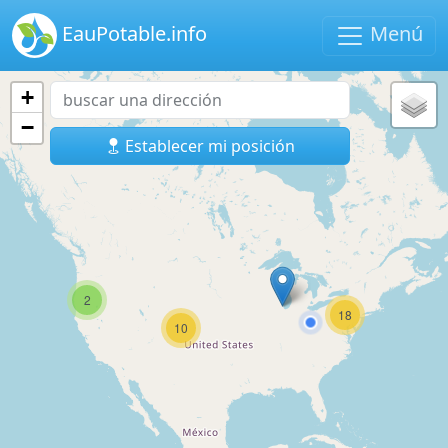
EauPotable.info
Menú
+
−
Establecer mi posición
2
18
10