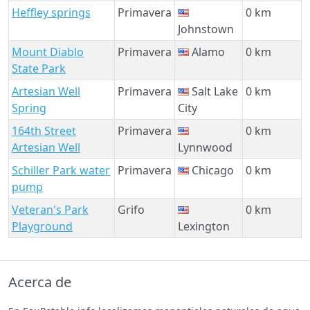
Heffley springs
Primavera
0 km
Johnstown
Mount Diablo
Primavera
Alamo
0 km
State Park
Artesian Well
Primavera
Salt Lake
0 km
Spring
City
164th Street
Primavera
0 km
Artesian Well
Lynnwood
Schiller Park water
Primavera
Chicago
0 km
pump
Veteran's Park
Grifo
0 km
Playground
Lexington
Acerca de