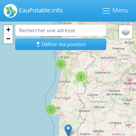
EauPotable.info
Menu
+
−
Définir ma position
3
5
2