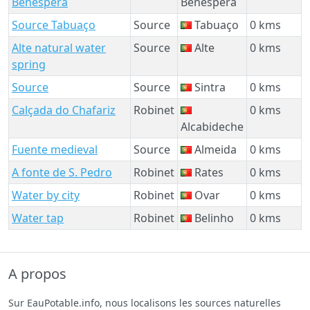
Benespera
Benespera
Source Tabuaço
Source
Tabuaço
0 kms
Alte natural water
Source
Alte
0 kms
spring
Source
Source
Sintra
0 kms
Calçada do Chafariz
Robinet
0 kms
Alcabideche
Fuente medieval
Source
Almeida
0 kms
A fonte de S. Pedro
Robinet
Rates
0 kms
Water by city
Robinet
Ovar
0 kms
Water tap
Robinet
Belinho
0 kms
A propos
Sur EauPotable.info, nous localisons les sources naturelles