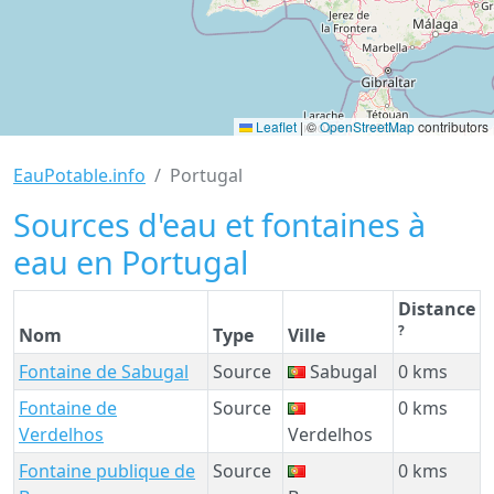
Leaflet
|
©
OpenStreetMap
contributors
EauPotable.info
Portugal
Sources d'eau et fontaines à
eau en Portugal
Distance
?
Nom
Type
Ville
Fontaine de Sabugal
Source
Sabugal
0 kms
Fontaine de
Source
0 kms
Verdelhos
Verdelhos
Fontaine publique de
Source
0 kms