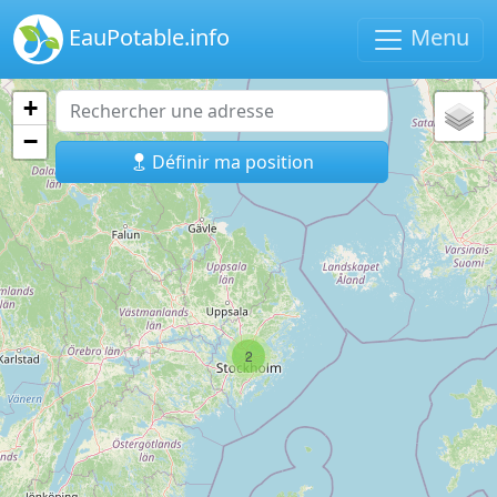
EauPotable.info
Menu
+
−
Définir ma position
2