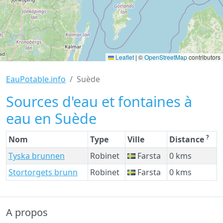
Leaflet
|
©
OpenStreetMap
contributors
EauPotable.info
Suède
Sources d'eau et fontaines à
eau en Suède
?
Nom
Type
Ville
Distance
Tyska brunnen
Robinet
Farsta
0 kms
Stortorgets brunn
Robinet
Farsta
0 kms
A propos