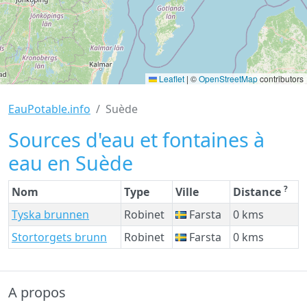
Leaflet
|
©
OpenStreetMap
contributors
EauPotable.info
Suède
Sources d'eau et fontaines à
eau en Suède
?
Nom
Type
Ville
Distance
Tyska brunnen
Robinet
Farsta
0 kms
Stortorgets brunn
Robinet
Farsta
0 kms
A propos