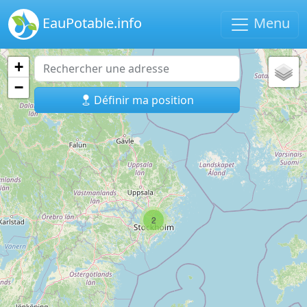
EauPotable.info
Menu
+
−
Définir ma position
2