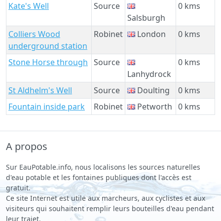
Kate's Well
Source
0 kms
Salsburgh
Colliers Wood
Robinet
London
0 kms
underground station
Stone Horse through
Source
0 kms
Lanhydrock
St Aldhelm's Well
Source
Doulting
0 kms
Fountain inside park
Robinet
Petworth
0 kms
A propos
Sur EauPotable.info, nous localisons les sources naturelles
d'eau potable et les fontaines publiques dont l'accès est
gratuit.
Ce site Internet est utile aux marcheurs, aux cyclistes et aux
visiteurs qui souhaitent remplir leurs bouteilles d'eau pendant
leur trajet.