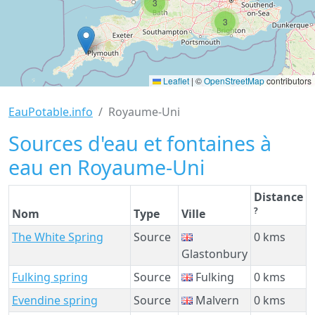
3
3
Leaflet
|
©
OpenStreetMap
contributors
EauPotable.info
Royaume-Uni
Sources d'eau et fontaines à
eau en Royaume-Uni
Distance
?
Nom
Type
Ville
The White Spring
Source
0 kms
Glastonbury
Fulking spring
Source
Fulking
0 kms
Evendine spring
Source
Malvern
0 kms