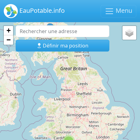
EauPotable.info
Menu
+
−
Définir ma position