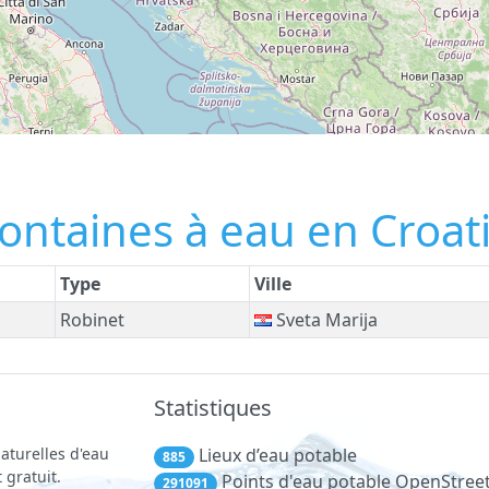
fontaines à eau en Croat
Type
Ville
Robinet
Sveta Marija
Statistiques
aturelles d'eau
Lieux d’eau potable
885
 gratuit.
Points d'eau potable OpenStre
291091