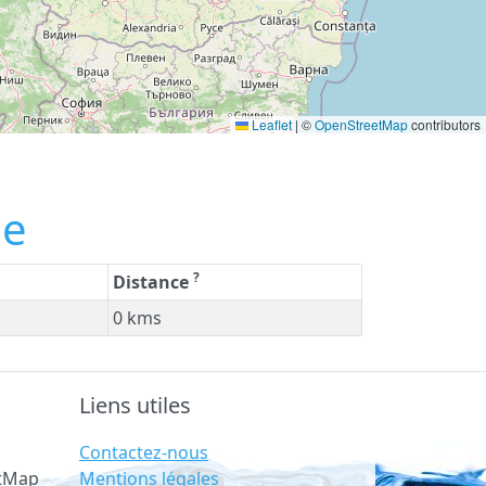
Leaflet
|
©
OpenStreetMap
contributors
ie
?
Distance
0 kms
Liens utiles
Contactez-nous
Mentions légales
etMap