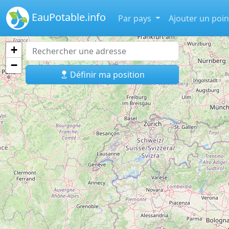
EauPotable.info
Par pays
Ajouter un poin
+
−
Définir ma position