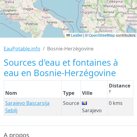
Leaflet
|
©
OpenStreetMap
contributors
EauPotable.info
Bosnie-Herzégovine
Sources d'eau et fontaines à
eau en Bosnie-Herzégovine
Distance
?
Nom
Type
Ville
Sarajevo Bascarsija
Source
0 kms
Sebilj
Sarajevo
A propos