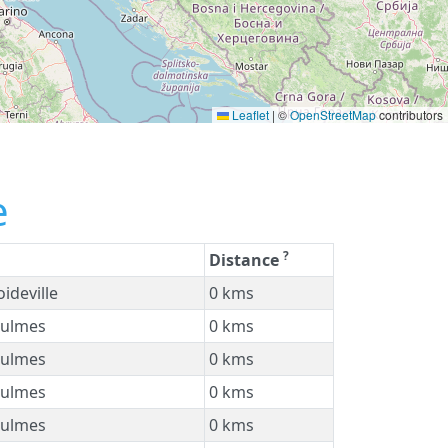
Leaflet
|
©
OpenStreetMap
contributors
e
?
Distance
ideville
0 kms
ulmes
0 kms
ulmes
0 kms
ulmes
0 kms
ulmes
0 kms