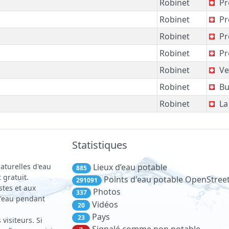
Robinet
Pr
Robinet
Pr
Robinet
Pr
Robinet
Pr
Robinet
Ve
Robinet
Bu
Robinet
La
Statistiques
aturelles d'eau
Lieux d’eau potable
885
 gratuit.
Points d'eau potable OpenStre
291091
stes et aux
Photos
337
 d'eau pendant
Vidéos
20
Pays
23
visiteurs. Si
Signalé comme non potable