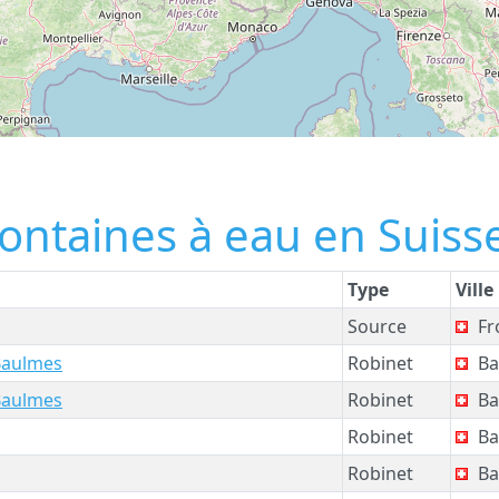
fontaines à eau en Suiss
Type
Ville
Source
Fro
Baulmes
Robinet
Ba
Baulmes
Robinet
Ba
Robinet
Ba
Robinet
Ba