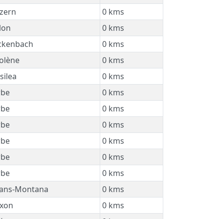
zern
0 kms
lon
0 kms
ckenbach
0 kms
olène
0 kms
silea
0 kms
be
0 kms
be
0 kms
be
0 kms
be
0 kms
be
0 kms
be
0 kms
ans-Montana
0 kms
xon
0 kms