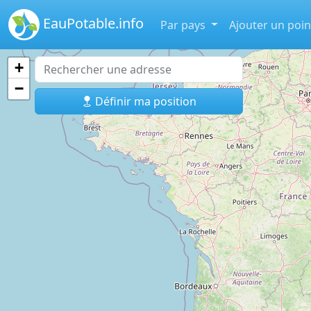
EauPotable.info
Par pays
Ajouter un poin
+
−
Définir ma position