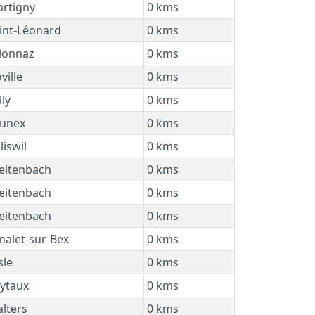
rtigny
0 kms
int-Léonard
0 kms
ionnaz
0 kms
ville
0 kms
ly
0 kms
unex
0 kms
iswil
0 kms
eitenbach
0 kms
eitenbach
0 kms
eitenbach
0 kms
nalet-sur-Bex
0 kms
sle
0 kms
ytaux
0 kms
lters
0 kms