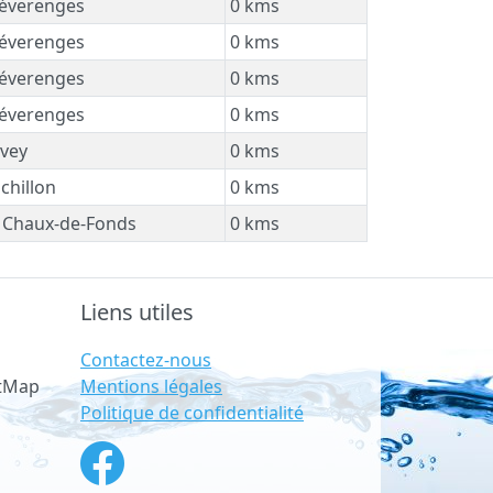
éverenges
0 kms
éverenges
0 kms
éverenges
0 kms
éverenges
0 kms
vey
0 kms
chillon
0 kms
 Chaux-de-Fonds
0 kms
Liens utiles
Contactez-nous
Mentions légales
etMap
Politique de confidentialité