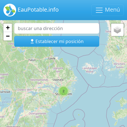
EauPotable.info
Menú
+
−
Establecer mi posición
2