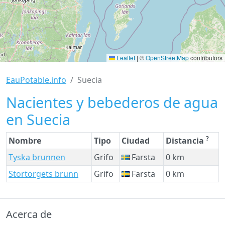
Leaflet
|
©
OpenStreetMap
contributors
EauPotable.info
Suecia
Nacientes y bebederos de agua
en Suecia
?
Nombre
Tipo
Ciudad
Distancia
Tyska brunnen
Grifo
Farsta
0 km
Stortorgets brunn
Grifo
Farsta
0 km
Acerca de