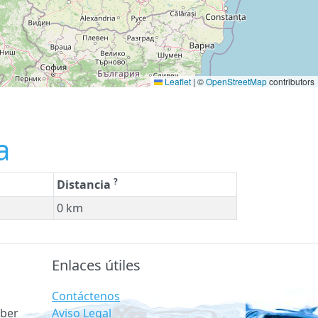
Leaflet
|
©
OpenStreetMap
contributors
a
?
Distancia
0 km
Enlaces útiles
Contáctenos
Aviso Legal
ber