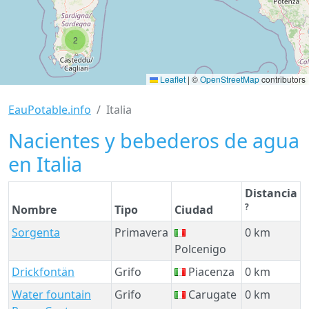
2
Leaflet
|
©
OpenStreetMap
contributors
EauPotable.info
Italia
Nacientes y bebederos de agua
en Italia
Distancia
?
Nombre
Tipo
Ciudad
Sorgenta
Primavera
0 km
Polcenigo
Drickfontän
Grifo
Piacenza
0 km
Water fountain
Grifo
Carugate
0 km