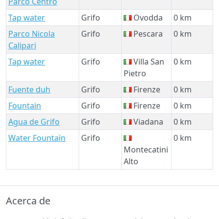
Parco Centro
Tap water
Grifo
Ovodda
0 km
Parco Nicola
Grifo
Pescara
0 km
Calipari
Tap water
Grifo
Villa San
0 km
Pietro
Fuente duh
Grifo
Firenze
0 km
Fountain
Grifo
Firenze
0 km
Agua de Grifo
Grifo
Viadana
0 km
Water Fountain
Grifo
0 km
Montecatini
Alto
Acerca de