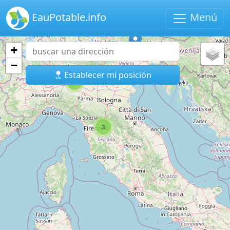
EauPotable.info
Menú
+
−
Establecer mi posición
3
3