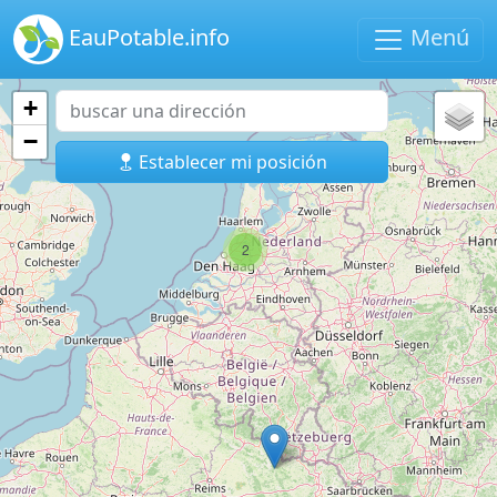
EauPotable.info
Menú
+
−
Establecer mi posición
2