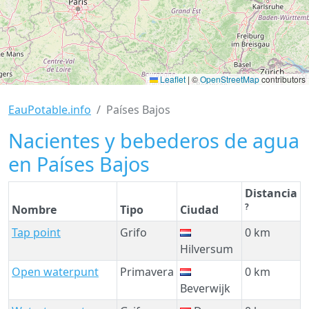
Leaflet
|
©
OpenStreetMap
contributors
EauPotable.info
Países Bajos
Nacientes y bebederos de agua
en Países Bajos
Distancia
?
Nombre
Tipo
Ciudad
Tap point
Grifo
0 km
Hilversum
Open waterpunt
Primavera
0 km
Beverwijk