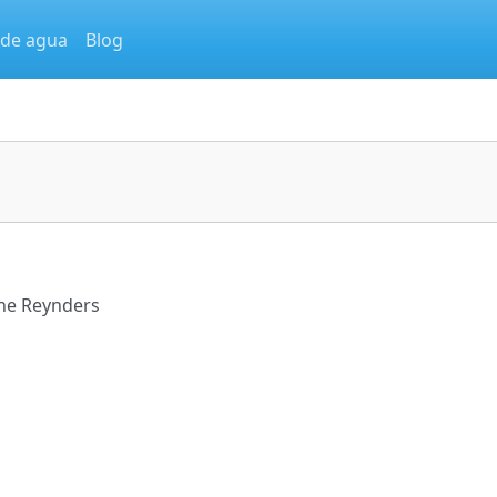
 de agua
Blog
s
ane Reynders