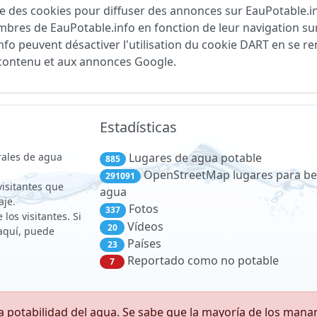
lise des cookies pour diffuser des annonces sur EauPotable.
mbres de EauPotable.info en fonction de leur navigation sur
nfo peuvent désactiver l'utilisation du cookie DART en se r
 contenu et aux annonces Google.
Estadísticas
rales de agua
Lugares de agua potable
885
OpenStreetMap lugares para be
291091
 visitantes que
agua
aje.
Fotos
337
los visitantes. Si
Vídeos
20
aquí, puede
Países
23
Reportado como no potable
7
 potabilidad del agua. Se sabe que la mayoría de los man